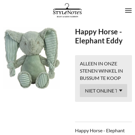
Ga
direct
naar
de
Happy Horse -
hoofdinhoud
Elephant Eddy
ALLEEN IN ONZE
STENEN WINKEL IN
BUSSUM TE KOOP
Happy Horse - Elephant