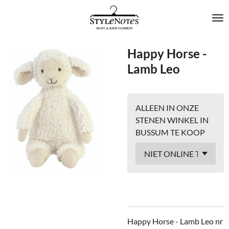
Ga
direct
naar
de
Happy Horse -
hoofdinhoud
Lamb Leo
ALLEEN IN ONZE
STENEN WINKEL IN
BUSSUM TE KOOP
Happy Horse - Lamb Leo nr