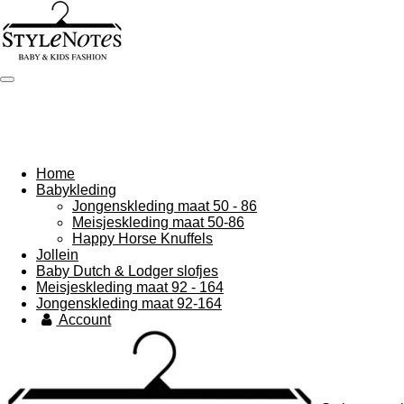
Ga
direct
naar
de
hoofdinhoud
Home
Babykleding
Jongenskleding maat 50 - 86
Meisjeskleding maat 50-86
Happy Horse Knuffels
Jollein
Baby Dutch & Lodger slofjes
Meisjeskleding maat 92 - 164
Jongenskleding maat 92-164
Account