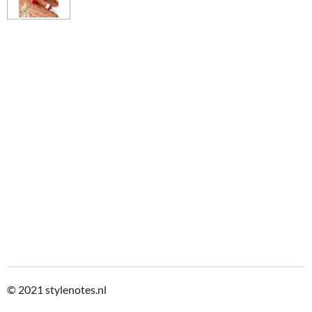
n
e
n
© 2021
stylenotes.nl