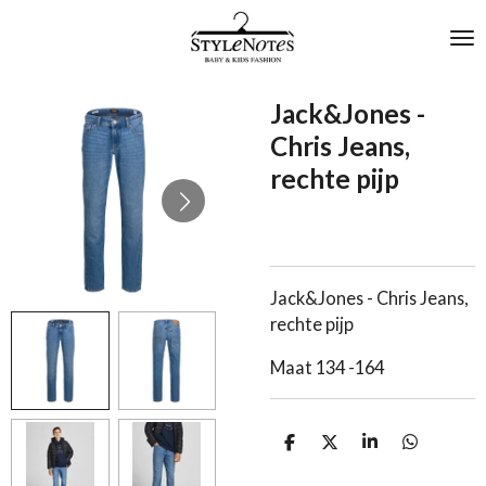
Ga
direct
naar
de
Jack&Jones -
hoofdinhoud
Chris Jeans,
rechte pijp
Jack&Jones - Chris Jeans,
rechte pijp
Maat 134 -164
D
D
S
D
e
e
h
e