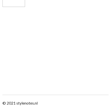
n
e
n
© 2021
stylenotes.nl