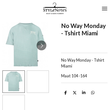
Ga
direct
naar
de
No Way Monday
hoofdinhoud
- Tshirt Miami
No Way Monday - Tshirt
Miami
Maat 104 -164
D
D
S
D
e
e
h
e
l
e
a
l
e
l
r
e