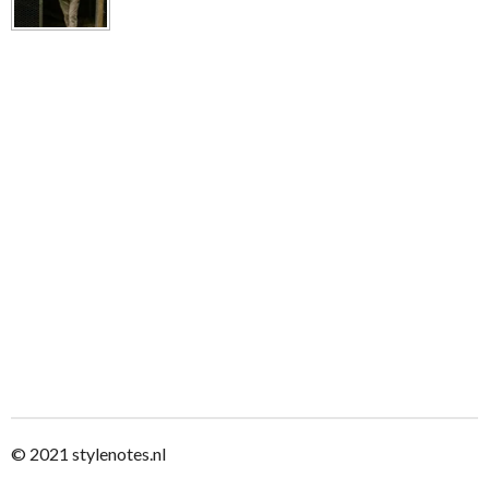
n
e
n
© 2021
stylenotes.nl