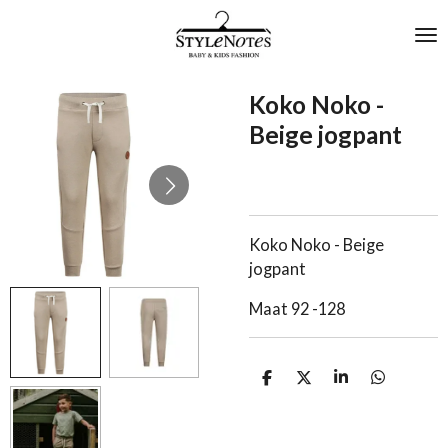
Ga
direct
naar
de
Koko Noko -
hoofdinhoud
Beige jogpant
Koko Noko - Beige
jogpant
Maat 92 -128
D
D
S
D
e
e
h
e
l
e
a
l
e
l
r
e