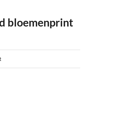
ed bloemenprint
t