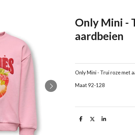
Only Mini - 
aardbeien
Only Mini - Trui roze met 
Maat 92-128
D
D
S
e
e
h
l
e
a