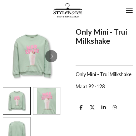
Ga
direct
naar
de
Only Mini - Trui
hoofdinhoud
Milkshake
Only Mini - Trui Milkshake
Maat 92 -128
D
D
S
D
e
e
h
e
l
e
a
l
e
l
r
e
n
e
n