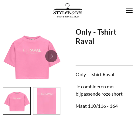
Ga
direct
naar
de
Only - Tshirt
hoofdinhoud
Raval
Only - Tshirt Raval
Te combineren met
bijpassende roze short
Maat 110/116 - 164