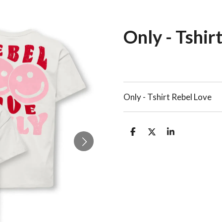
Only - Tshir
Only - Tshirt Rebel Love
D
D
S
e
e
h
l
e
a
e
l
r
n
e