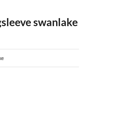
gsleeve swanlake
ke