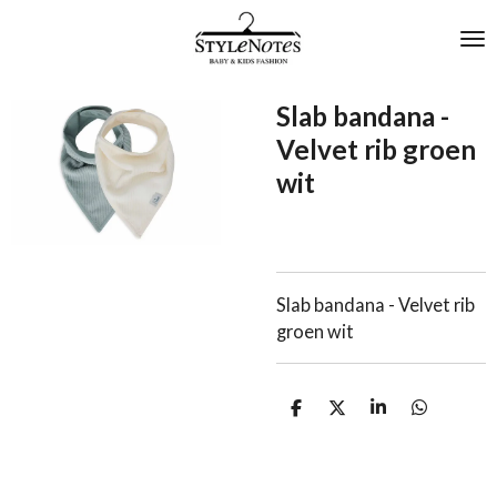
Ga
direct
naar
de
Slab bandana -
hoofdinhoud
Velvet rib groen
wit
Slab bandana - Velvet rib
groen wit
D
D
S
D
e
e
h
e
l
e
a
l
e
l
r
e
n
e
n