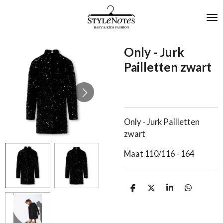
Ga
direct
naar
de
Only - Jurk
hoofdinhoud
Pailletten zwart
Only - Jurk Pailletten
zwart
Maat 110/116 - 164
D
D
S
D
e
e
h
e
l
e
a
l
e
l
r
e