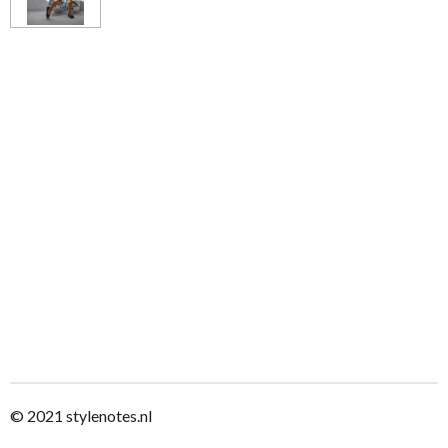
n
e
n
© 2021
stylenotes.nl