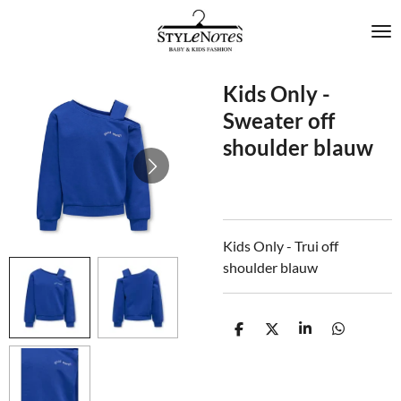
Ga
direct
naar
de
Kids Only -
hoofdinhoud
Sweater off
shoulder blauw
Kids Only - Trui off
shoulder blauw
D
D
S
D
e
e
h
e
l
e
a
l
e
l
r
e
n
e
n