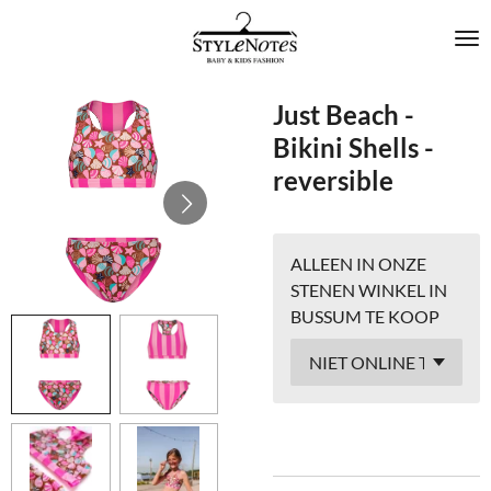
Ga
direct
naar
de
Just Beach -
hoofdinhoud
Bikini Shells -
reversible
ALLEEN IN ONZE
STENEN WINKEL IN
BUSSUM TE KOOP